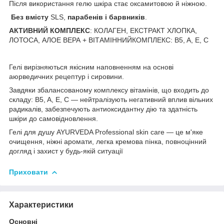
Після використання гелю шкіра стає оксамитовою й ніжною.
Без вмісту
SLS,
парабенів і барвників
.
АКТИВНИЙ КОМПЛЕКС
: КОЛАГЕН, ЕКСТРАКТ ХЛОПКА,
ЛОТОСА, АЛОЕ ВЕРА + ВІТАМІННИЙКОМПЛЕКС: B5, A, E, C
Гелі вирізняються якісним наповненням на основі
аюрведичних рецептур і сировини.
Завдяки збалансованому комплексу вітамінів, що входить до
складу: B5, A, E, C — нейтралізують негативний вплив вільних
радикалів, забезпечують антиоксидантну дію та здатність
шкіри до самовідновлення.
Гелі для душу AYURVEDA Professional skin care — це м'яке
очищення, ніжні аромати, легка кремова пінка, повноцінний
догляд і захист у будь-якій ситуації
Приховати
Характеристики
Основні