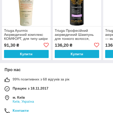
Triuga Ayurmix
Triuga Професійний
Triu
Аюрведичний комплекс
аюрведичний Шампунь
аюрв
КОМФОРТ, для типу шкіри
для тонкого волосся,
— ма
до Pita (чутлива шкіра) 75
Сила-об'єм — сяйво 500
відн
91,30
136,20
136
₴
₴
мл
мл
500 
Купити
Купити
Про нас
99% позитивних з 68 відгуків за рік
Працює з 18.11.2017
м. Київ
Київ, Україна
Контакти