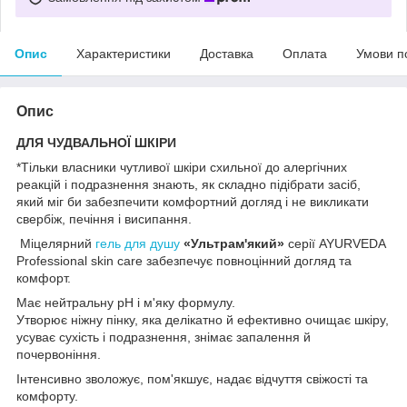
Опис
Характеристики
Доставка
Оплата
Умови п
Опис
ДЛЯ ЧУДВАЛЬНОЇ ШКІРИ
*Тільки власники чутливої шкіри схильної до алергічних
реакцій і подразнення знають, як складно підібрати засіб,
який міг би забезпечити комфортний догляд і не викликати
свербіж, печіння і висипання.
Міцелярний
гель для душу
«Ультрам'який»
серії AYURVEDA
Professional skin care забезпечує повноцінний догляд та
комфорт.
Має нейтральну pH і м'яку формулу.
Утворює ніжну пінку, яка делікатно й ефективно очищає шкіру,
усуває сухість і подразнення, знімає запалення й
почервоніння.
Інтенсивно зволожує, пом'якшує, надає відчуття свіжості та
комфорту.