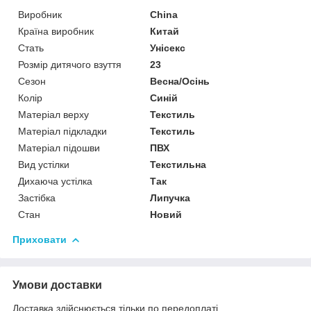
Виробник
China
Країна виробник
Китай
Стать
Унісекс
Розмір дитячого взуття
23
Сезон
Весна/Осінь
Колір
Синій
Матеріал верху
Текстиль
Матеріал підкладки
Текстиль
Матеріал підошви
ПВХ
Вид устілки
Текстильна
Дихаюча устілка
Так
Застібка
Липучка
Стан
Новий
Приховати
Умови доставки
Доставка здійснюється тільки по передоплаті.