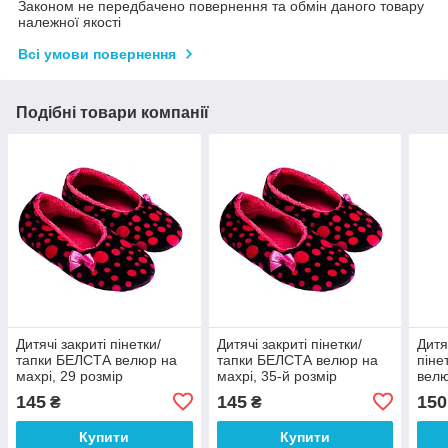
Законом не передбачено повернення та обмін даного товару
належної якості
Всі умови повернення
Подібні товари компанії
Дитячі закриті пінетки/
Дитячі закриті пінетки/
Дитя
тапки БЕЛСТА велюр на
тапки БЕЛСТА велюр на
піне
махрі, 29 розмір
махрі, 35-й розмір
велю
145
145
150
₴
₴
Купити
Купити