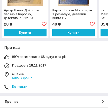
Артур Конан Дойлфта
Картер Браун Мосили, які
Fatu
пасзирів Короско,
я розкапую, детектив
Макб
детектив, Книга БУ
Книга БУ
БУ
20
40
35
₴
₴
Купити
Купити
Про нас
99% позитивних з 68 відгуків за рік
Працює з 18.11.2017
м. Київ
Київ, Україна
Контакти
Про нас