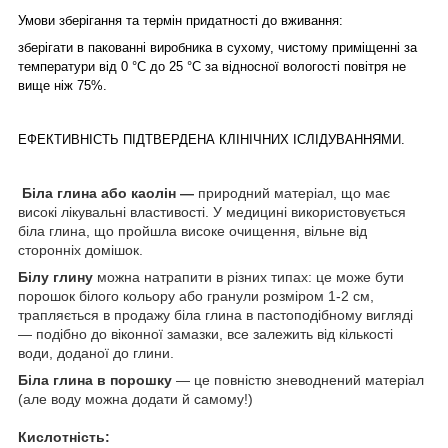
Умови зберігання та термін придатності до вживання:
зберігати в пакованні виробника в сухому, чистому приміщенні за
температури від 0 °C до 25 °C за відносної вологості повітря не
вище ніж 75%.
ЕФЕКТИВНІСТЬ ПІДТВЕРДЕНА КЛІНІЧНИХ ІСЛІДУВАННЯМИ.
Біла глина або каолін —
природний матеріал, що має
високі лікувальні властивості. У медицині використовується
біла глина, що пройшла високе очищення, вільне від
сторонніх домішок.
Білу глину
можна натрапити в різних типах: це може бути
порошок білого кольору або гранули розміром 1-2 см,
трапляється в продажу біла глина в пастоподібному вигляді
— подібно до віконної замазки, все залежить від кількості
води, доданої до глини.
Біла глина в порошку
— це повністю зневоднений матеріал
(але воду можна додати й самому!)
Кислотність: