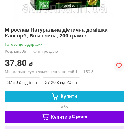
Мірослав Натуральна дієтична домішка
Каосорб, Біла глина, 200 грамів
Готово до відправки
Код: мир05
Опт і роздріб
37,80
₴
Мінімальна сума замовлення на сайті — 150 ₴
37,50 ₴
від 5 шт.
37,20 ₴
від 20 шт.
Купити
або
Купити з