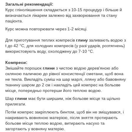
Загальні рекомендації:
Курс глінолікшення складається з 10-15 процедур і більше й
визначається лікарем залежно від захворювання та стану
пацієнта.
Курс можна повторювати через 1-2 місяці.
Для приготування теплих компресів
глину
заливають водою з
t до 42 °C, для холодних компресів (у разі ударів, розтягнень)
використовують воду, охолоджену до 7-10 °C.
Компреси:
Змішайте порошок
глини
з чистою водою дерев'яною або
скляною паличкою до рівної консистенції сметани, щоб вона
не текла. Викладіть суміш на шар марлі, лляну або бавовняну
тканину шаром до 2 см і накладіть цей компрес на больове
місце, попередньо протерши його теплою водою.
Шар
глини
має бути ширшим, ніж больове місце та щільно
прилягати.
Потім компрес закріплюють бинтом, щоб він не зміщувався, і
накривають вовняною матерією, після зняття протирають
больове місце теплою водою, витирають насухо та
загортають у вовняну матерію.