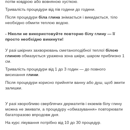
потім ковдрою або вовняною хусткою.
Тривалість процедури від пів години до години.
Після процедури
біла глина
знімається і викидається, тіло
необхідно обмити теплою водою.
- Ніколи не використовуйте повторно білу глину — її
просто необхідно викинути!
У разі шкірних захворювань сметаноподібної теплої
білою
глиною
обмазується уражена зона шкіри, шаром приблизно 1
см.
Тривалість процедури від 1 до 3 годин — до повного
висихання
глини
.
Після процедури корисно прийняти ванну або душ, щоб змити
залишки.
У разі хворобливо сверблячих дерматитів і екземів білу глину
можна не змивати, а процедуру «обмазування» повторювати
багаторазово впродовж дня.
На курс лікування потрібно від 10 до 30 процедур.