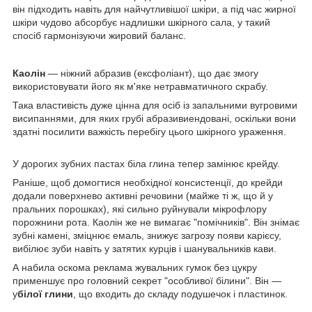
він підходить навіть для найчутливішої шкіри, а під час жирної
шкіри чудово абсорбує надлишки шкірного сала, у такий
спосіб гармонізуючи жировий баланс.
Каолін
— ніжний абразив (ексфоліант), що дає змогу
використовувати його як м'яке нетравматичного скрабу.
Така властивість дуже цінна для осіб із запальними вугровими
висипаннями, для яких грубі абразивиендовані, оскільки вони
здатні посилити важкість перебігу цього шкірного ураження.
У дорогих зубних пастах біла глина тепер замінює крейду.
Раніше, щоб домогтися необхідної консистенції, до крейди
додали поверхнево активні речовини (майже ті ж, що й у
пральних порошках), які сильно руйнували мікрофлору
порожнини рота. Каолін же не вимагає "помічників". Він знімає
зубні камені, зміцнює емаль, знижує загрозу появи карієсу,
вибілює зуби навіть у затятих курців і шанувальників кави.
А набила оскома реклама жувальних гумок без цукру
применшує про головний секрет "особливої білини". Він —
у
білої глини
, що входить до складу подушечок і пластинок.