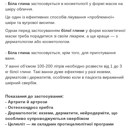
-
Біла глина
застосовується в косметології у формі масок на
шкіру обличчя.
Це один із ефективних способів лікування «проблемної»
шкіри та вугрової висипки.
Однак перед застосуванням
білої глини
у формі косметичної
маски треба порадитися зі своїм лікарем, а ще краще — з
дерматологом або косметологом.
-
Біла глина
застосовується, крім того, для приготування
ванн.
У ванні об'ємом 100-200 літрів необхідно розвести від 1 до 3
кг білої глини. Такі ванни дуже ефективні у разі екземи,
дерматозів і дерматитів, особливо коли в пацієнта виражений
шкірний свербіж.
Показання до застосування:
- Артрити й артрози
- Остеохондроз хребта
- Дерматологія: екземи, дерматити, нейродерміти, що
особливо супроводжуються свербіжом
- Целюліт — як складник протицелюлітної програми