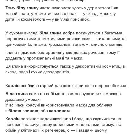
Тому
білу глину
часто використовують у дерматології як
мазей і паст, у косметичних салонах — у складі масок, у
дитячій косметології — у вигляді присипок.
У сухому вигляді
біла глина
добре поєднується з багатьма
порошкуватими косметичними речовинами — титановими та
цинковими білилами, крохмалем, тальком, окисною магнію.
Глина підсилює бактерицидну дію деяких речовин, тому її
додають у протизапальні мазі та маски.
Ця глина використовується також у декоративній косметиці в
складі пудр і сухих дезодорантів.
Каолін
особливо гарний для жінок із жирною шкірою обличчя.
Біла глина
сама по собі може застосовуватися як маска в
домашніх умовах.
У всі часи красуні використовували маски для обличчя
з
білою глиною
, або
каолином
.
Каолін
поглинає надлишкові жир і бруд, що скупчилися на
поверхні, насичує шкіру корисними мінералами, стимулює
обмін у клітинах і їх регенерацію — і завдяки цьому