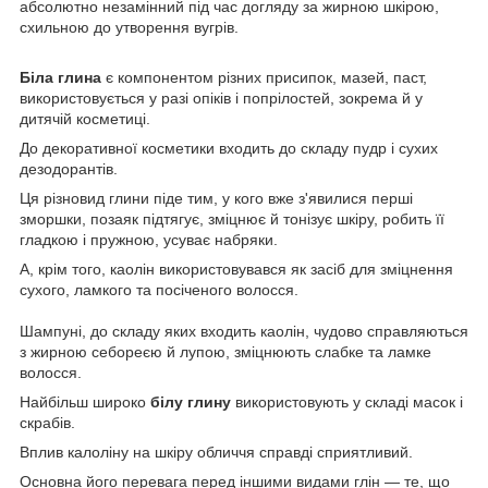
абсолютно незамінний під час догляду за жирною шкірою,
схильною до утворення вугрів.
Біла глина
є компонентом різних присипок, мазей, паст,
використовується у разі опіків і попрілостей, зокрема й у
дитячій косметиці.
До декоративної косметики входить до складу пудр і сухих
дезодорантів.
Ця різновид глини піде тим, у кого вже з'явилися перші
зморшки, позаяк підтягує, зміцнює й тонізує шкіру, робить її
гладкою і пружною, усуває набряки.
А, крім того, каолін використовувався як засіб для зміцнення
сухого, ламкого та посіченого волосся.
Шампуні, до складу яких входить каолін, чудово справляються
з жирною себореєю й лупою, зміцнюють слабке та ламке
волосся.
Найбільш широко
білу глину
використовують у складі масок і
скрабів.
Вплив калоліну на шкіру обличчя справді сприятливий.
Основна його перевага перед іншими видами глін — те, що