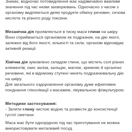
Зникає, водночас потовиділення має надзвичайно важливе
значення під час низки захворювань. Одночасно з часом з
організму виділяються деякі продукти обміну речовин, сечова
кислота та різного роду токсини.
Механічна дія
проявляється в тиску маси
глини
на шкіру.
Воно сприймається організмом як подразник, на дію якого,
залежно від його якості, кількості та сили, організм відповідає
активній реакції.
Хімічна дія
зумовлено складом глини, що містить солі різних
елементів, окис заліза, кальцію, магнію, кремнію й органічні
речовини, які в відомому ступені чинять подразнювальну дію
на шкіру.
Для загального оздоровлення організму дуже ефективне
поєднання глінолікації з масажем, лікувальною фізкультурою.
Методики застосування:
- Залити
глину
чистою водою та розвести до консистенції
густої сметани.
Маса має бути однорідною під час приготування не можна
використовувати металевий посуд.