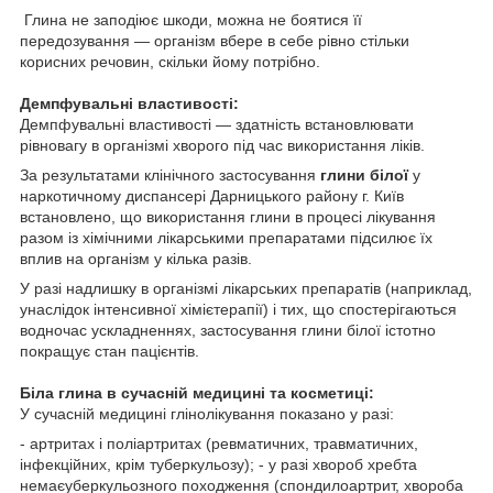
Глина не заподіює шкоди, можна не боятися її
передозування — організм вбере в себе рівно стільки
корисних речовин, скільки йому потрібно.
Демпфувальні властивості:
Демпфувальні властивості — здатність встановлювати
рівновагу в організмі хворого під час використання ліків.
За результатами клінічного застосування
глини білої
у
наркотичному диспансері Дарницького району г. Київ
встановлено, що використання глини в процесі лікування
разом із хімічними лікарськими препаратами підсилює їх
вплив на організм у кілька разів.
У разі надлишку в організмі лікарських препаратів (наприклад,
унаслідок інтенсивної хімієтерапії) і тих, що спостерігаються
водночас ускладненнях, застосування глини білої істотно
покращує стан пацієнтів.
Біла глина в сучасній медицині та косметиці:
У сучасній медицині глінолікування показано у разі:
- артритах і поліартритах (ревматичних, травматичних,
інфекційних, крім туберкульозу); - у разі хвороб хребта
немаєуберкульозного походження (спондилоартрит, хвороба