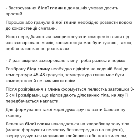
- Застосування
білої глини
в домашніх умовах досить
простий.
Порошок або гранули
білої глини
необхідно розвести водою
до консистенції сметани.
Якщо передбачається використовувати компрес із глини під
час захворювань м'язів, консистенція має бути густою, такою,
щоб «пелюшка» не розтікалася.
- У разі шкірних захворювань глину треба розвести поріже.
Розібрану
білу глину
необхідно підігріти на водяній бані до
температури 45-48 градусів, температура глини має бути
комфортною й не викликати опіки.
Після розігрівання з
глина
формується пелюстка завтовшки 3-
5 см і розмірами, що відповідають ділюванню тіла, на яку її
передбачається накласти.
Для формування такої коржі дуже зручно взяти бавовняну
тканину.
Лепешка
білої глини
накладається на хворобливу зону тіла
(можна формувати пелюстку безпосередньо на пацієнті),
зверху укучується медичною клейонкою або поліетиленом,