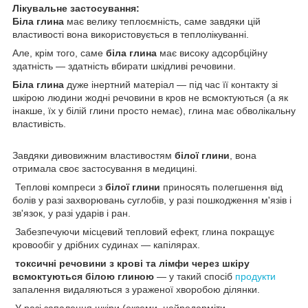
Лікувальне застосування:
Біла глина
має велику теплоємність, саме завдяки цій
властивості вона використовується в теплолікуванні.
Але, крім того, саме
біла глина
має високу адсорбційну
здатність — здатність вбирати шкідливі речовини.
Біла глина
дуже інертний матеріал — під час її контакту зі
шкірою людини жодні речовини в кров не всмоктуються (а як
інакше, їх у білій глини просто немає), глина має обволікальну
властивість.
Завдяки дивовижним властивостям
білої глини
, вона
отримала своє застосування в медицині.
Теплові компреси з
білої глини
приносять полегшення від
болів у разі захворювань суглобів, у разі пошкодження м'язів і
зв'язок, у разі ударів і ран.
Забезпечуючи місцевий тепловий ефект, глина покращує
кровообіг у дрібних судинах — капілярах.
токсичні речовини з крові та лімфи через шкіру
всмоктуються білою глиною
— у такий спосіб
продукти
запалення видаляються з ураженої хворобою ділянки.
У разі запалення шкіри (екземи, нейродерміти,