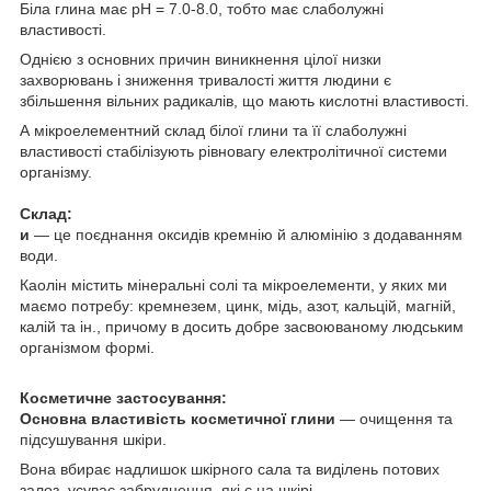
Біла глина має pH = 7.0-8.0, тобто має слаболужні
властивості.
Однією з основних причин виникнення цілої низки
захворювань і зниження тривалості життя людини є
збільшення вільних радикалів, що мають кислотні властивості.
А мікроелементний склад білої глини та її слаболужні
властивості стабілізують рівновагу електролітичної системи
організму.
Склад:
и
— це поєднання оксидів кремнію й алюмінію з додаванням
води.
Каолін містить мінеральні солі та мікроелементи, у яких ми
маємо потребу: кремнезем, цинк, мідь, азот, кальцій, магній,
калій та ін., причому в досить добре засвоюваному людським
організмом формі.
Косметичне застосування:
Основна властивість косметичної глини
— очищення та
підсушування шкіри.
Вона вбирає надлишок шкірного сала та виділень потових
залоз, усуває забруднення, які є на шкірі.