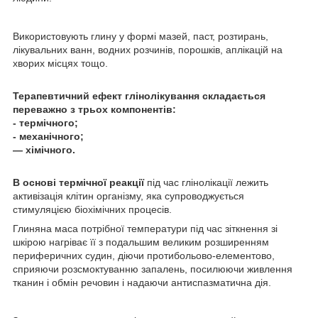
Використовують глину у формі мазей, паст, розтирань,
лікувальних ванн, водних розчинів, порошків, аплікацій на
хворих місцях тощо.
Терапевтичний ефект глінолікування складається
переважно з трьох компонентів:
- термічного;
- механічного;
— хімічного.
В основі термічної реакції
під час глінолікації лежить
активізація клітин організму, яка супроводжується
стимуляцією біохімічних процесів.
Глиняна маса потрібної температури під час зіткнення зі
шкірою нагріває її з подальшим великим розширенням
периферичних судин, діючи протибольово-елементово,
сприяючи розсмоктуванню запалень, посилюючи живлення
тканин і обмін речовин і надаючи антиспазматична дія.