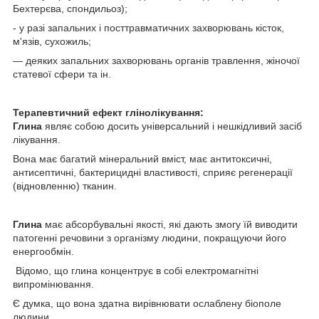
Бехтерєва, спондильоз);
- у разі запальних і посттравматичних захворювань кісток,
м'язів, сухожиль;
— деяких запальних захворювань органів травлення, жіночої
статевої сфери та ін.
Терапевтичний ефект глінолікування:
Глина
являє собою досить універсальний і нешкідливий засіб
лікування.
Вона має багатий мінеральний вміст, має антитоксичні,
антисептичні, бактерицидні властивості, сприяє регенерації
(відновленню) тканин.
Глина
має абсорбувальні якості, які дають змогу їй виводити
патогенні речовини з організму людини, покращуючи його
енергообмін.
Відомо, що глина концентрує в собі електромагнітні
випромінювання.
Є думка, що вона здатна вирівнювати ослаблену біополе
людини.